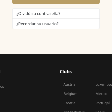
¿Olvidó su contraseña?
¿Recordar su usuario?
l
Clubs
Austria
Luxembo
tos
Belgium
Mexico
Croatia
Portugal