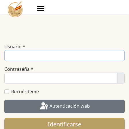
Usuario
*
Contraseña
*
Mos
Recuérdeme
Autenticación web
Identificarse