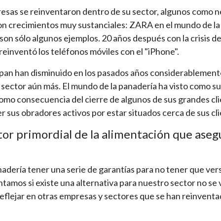
presas se reinventaron dentro de su sector, algunos como 
n crecimientos muy sustanciales: ZARA en el mundo de la 
son sólo algunos ejemplos. 20 años después con la crisis d
reinventó los teléfonos móviles con el "iPhone".
 pan han disminuido en los pasados años considerablemente
ector aún más. El mundo de la panadería ha visto como su
mo consecuencia del cierre de algunos de sus grandes clien
sus obradores activos por estar situados cerca de sus clien
tor primordial de la alimentación que ase
nadería tener una serie de garantías para no tener que ver
tamos si existe una alternativa para nuestro sector no s
eflejar en otras empresas y sectores que se han reinventa