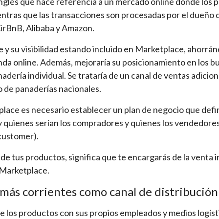
nglés que hace referencia a un mercado online donde los p
entras que las transacciones son procesadas por el dueño 
AirBnB, Alibaba y Amazon.
 y su visibilidad estando incluido en Marketplace, ahorrá
nda online. Además, mejoraría su posicionamiento en los 
dería individual. Se trataría de un canal de ventas adicio
do de panaderías nacionales.
ace es necesario establecer un plan de negocio que defina 
 y quienes serían los compradores y quienes los vendedores
customer).
a de tus productos, significa que te encargarás de la venta
 Marketplace.
 más corrientes como canal de distribución
e los productos con sus propios empleados y medios logíst