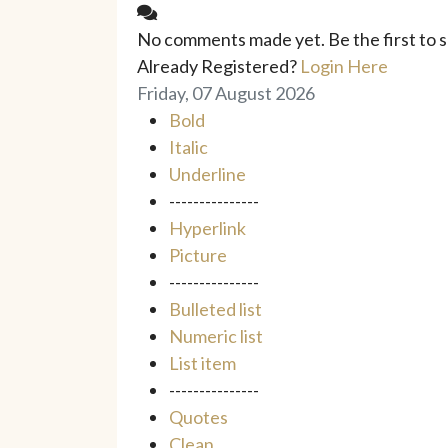
No comments made yet. Be the first to
Already Registered?
Login Here
Friday, 07 August 2026
Bold
Italic
Underline
---------------
Hyperlink
Picture
---------------
Bulleted list
Numeric list
List item
---------------
Quotes
Clean