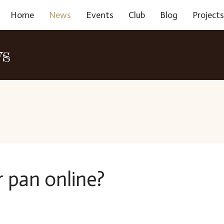
Home
News
Events
Club
Blog
Project
ws
r pan online?